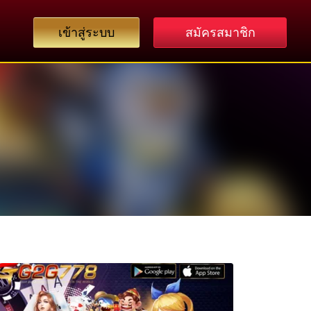
เข้าสู่ระบบ
สมัครสมาชิก