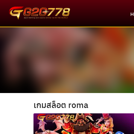
H
เกมสล็อต roma