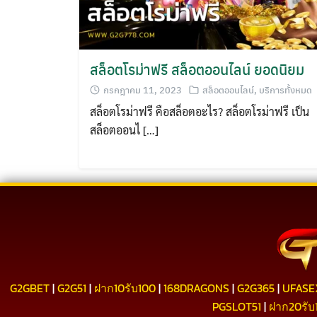
สล็อตโรม่าฟรี สล็อตออนไลน์ ยอดนิยม
กรกฎาคม 11, 2023
สล็อตออนไลน์
,
บริการทั้งหมด
สล็อตโรม่าฟรี คือสล็อตอะไร? สล็อตโรม่าฟรี เป็น
สล็อตออนไ […]
G2GBET
|
G2G51
|
ฝาก10รับ100
|
168DRAGONS
|
G2G365
|
UFASE
PGSLOT51
|
ฝาก20รับ