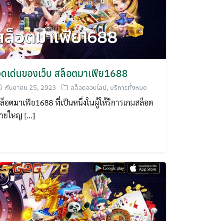
ุดเด่นของเว็บ สล็อตมาเฟีย1688
กันยายน 25, 2023
สล็อตออนไลน์
,
บริการทั้งหมด
ล็อตมาเฟีย1688 ที่เป็นหนึ่งในผู้ให้ริการเกมสล็อต
ายใหญ […]