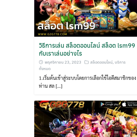
วิธีการเล่น สล็อตออนไลน์ สล็อต lsm99
กับเราเล่นอย่างไร
พฤศจิกายน 23, 2023
สล็อตออนไลน์
,
บริการ
ทั้งหมด
1.เริ่มต้นเข้าสู่ระบบโดยการเลือกใช้ไอดีสมาชิกของ
ท่าน สล […]