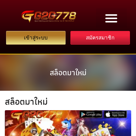
เข้าสู่ระบบ
สมัครสมาชิก
สล็อตมาใหม่
สล็อตมาใหม่