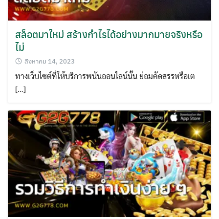
สล็อตมาใหม่ สร้างกำไรได้อย่างมากมายจริงหรือ
ไม่
สิงหาคม 14, 2023
ทางเว็บไซต์ที่ให้บริการพนันออนไลน์นั้น ย่อมคัดสรรหรือเต
[…]