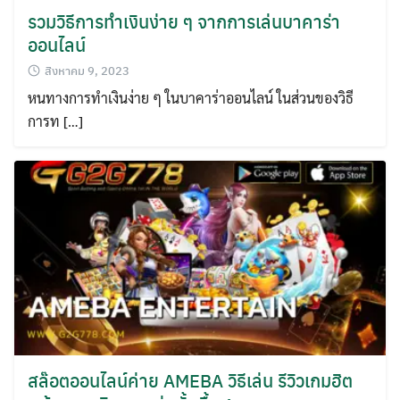
รวมวิธีการทำเงินง่าย ๆ จากการเล่นบาคาร่า
ออนไลน์
สิงหาคม 9, 2023
หนทางการทำเงินง่าย ๆ ในบาคาร่าออนไลน์ ในส่วนของวิธี
การท […]
สล๊อตออนไลน์ค่าย AMEBA วิธีเล่น รีวิวเกมฮิต