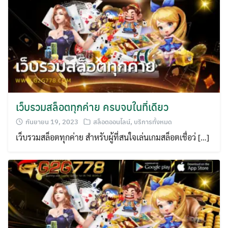
เว็บรวมสล็อตทุกค่าย ครบจบในที่เดียว
กันยายน 19, 2023
สล็อตออนไลน์
,
บริการทั้งหมด
เว็บรวมสล็อตทุกค่าย สำหรับผู้ที่สนใจเล่นเกมสล็อตเชื่อว่ […]