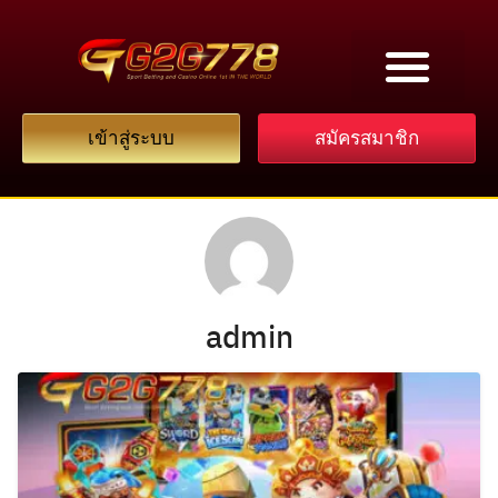
เข้าสู่ระบบ
สมัครสมาชิก
admin