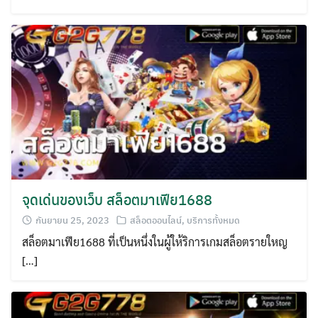
จุดเด่นของเว็บ สล็อตมาเฟีย1688
กันยายน 25, 2023
สล็อตออนไลน์
,
บริการทั้งหมด
สล็อตมาเฟีย1688 ที่เป็นหนึ่งในผู้ให้ริการเกมสล็อตรายใหญ
[…]