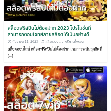
สล็อตฟรีสปินไม่ต้องฝาก 2023 โปรโมชั่นที่
สามารถตอบโจทย์สายสล็อตได้เป็นอย่างดี
กันยายน 11, 2023
สล็อตออนไลน์
,
บริการทั้งหมด
สล็อตออนไลน์ สล็อตฟรีสปินไม่ต้องฝาก เกมการพนันสุดฮิตที่
[…]