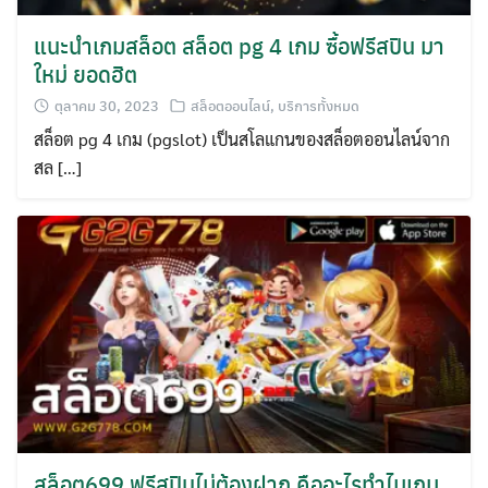
แนะนำเกมสล็อต สล็อต pg 4 เกม ซื้อฟรีสปิน มา
ใหม่ ยอดฮิต
ตุลาคม 30, 2023
สล็อตออนไลน์
,
บริการทั้งหมด
สล็อต pg 4 เกม (pgslot) เป็นสโลแกนของสล็อตออนไลน์จาก
สล […]
สล็อต699 ฟรีสปินไม่ต้องฝาก คืออะไรทำไมเกม